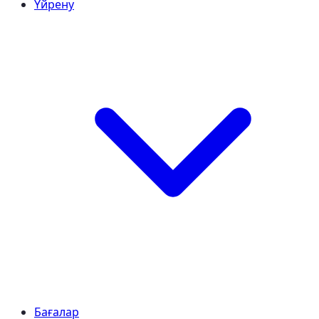
Үйрену
Бағалар