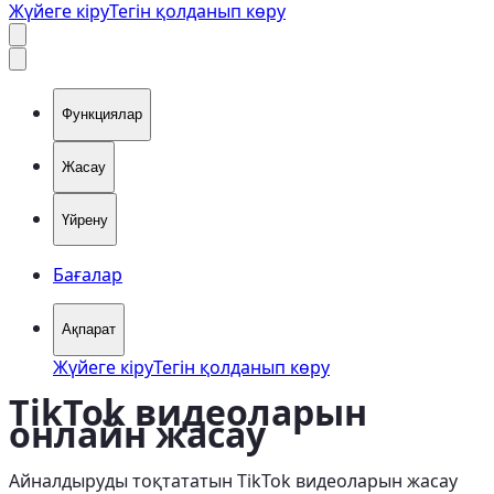
Жүйеге кіру
Тегін қолданып көру
Функциялар
Жасау
Үйрену
Бағалар
Ақпарат
Жүйеге кіру
Тегін қолданып көру
TikTok видеоларын
онлайн жасау
Айналдыруды тоқтататын TikTok видеоларын жасау