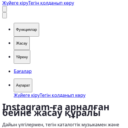
Жүйеге кіру
Тегін қолданып көру
Функциялар
Жасау
Үйрену
Бағалар
Ақпарат
Жүйеге кіру
Тегін қолданып көру
Instagram-ға арналған
бейне жасау құралы
Дайын үлгілермен, тегін каталогтік музыкамен және