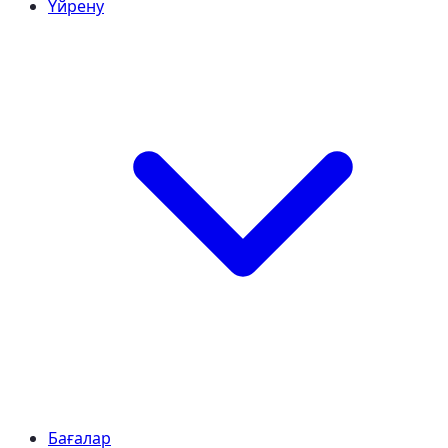
Үйрену
Бағалар