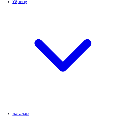
Үйрену
Бағалар