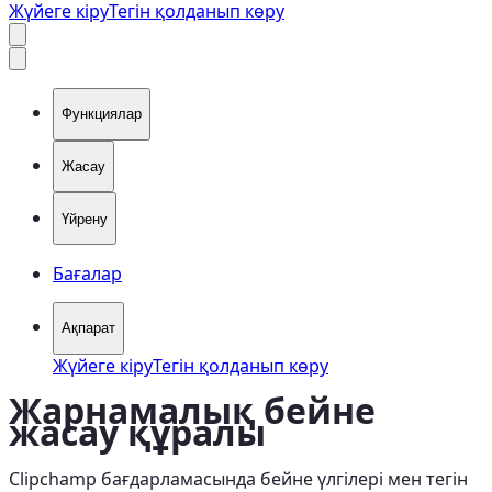
Жүйеге кіру
Тегін қолданып көру
Функциялар
Жасау
Үйрену
Бағалар
Ақпарат
Жүйеге кіру
Тегін қолданып көру
Жарнамалық бейне
жасау құралы
Clipchamp бағдарламасында бейне үлгілері мен тегін