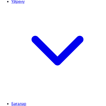
Үйрену
Бағалар