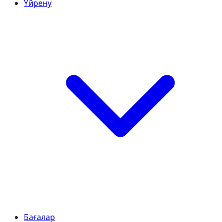
Үйрену
Бағалар