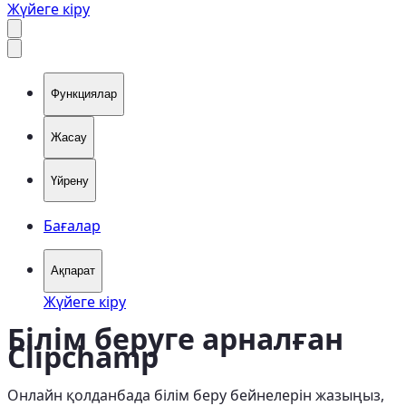
Жүйеге кіру
Функциялар
Жасау
Үйрену
Бағалар
Ақпарат
Жүйеге кіру
Білім беруге арналған
Clipchamp
Онлайн қолданбада білім беру бейнелерін жазыңыз,