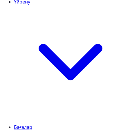
Үйрену
Бағалар