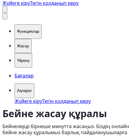
Жүйеге кіру
Тегін қолданып көру
Функциялар
Жасау
Үйрену
Бағалар
Ақпарат
Жүйеге кіру
Тегін қолданып көру
Бейне жасау құралы
Бейнелерді бірнеше минутта жасаңыз. Біздің онлайн
бейне жасау құралымыз барлық пайдаланушыларға