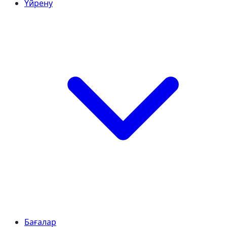
Үйрену
Бағалар