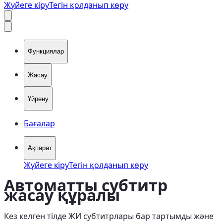
Жүйеге кіру
Тегін қолданып көру
Функциялар
Жасау
Үйрену
Бағалар
Ақпарат
Жүйеге кіру
Тегін қолданып көру
Автоматты субтитр
жасау құралы
Кез келген тілде ЖИ субтитрлары бар тартымды және