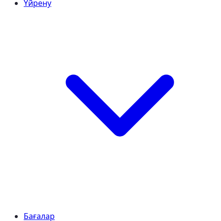
Үйрену
Бағалар