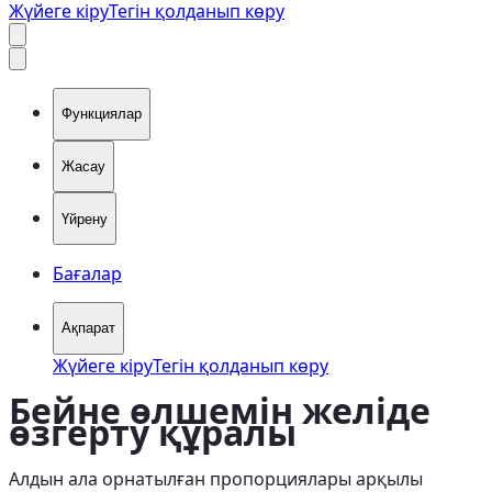
Жүйеге кіру
Тегін қолданып көру
Функциялар
Жасау
Үйрену
Бағалар
Ақпарат
Жүйеге кіру
Тегін қолданып көру
Бейне өлшемін желіде
өзгерту құралы
Алдын ала орнатылған пропорциялары арқылы